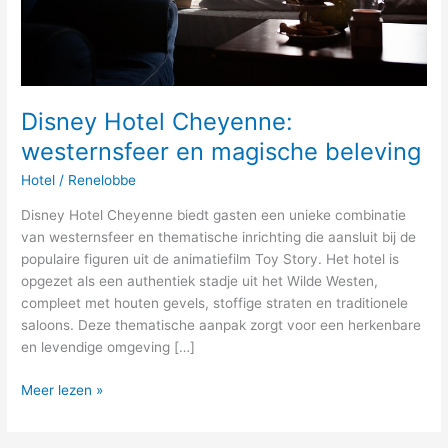
Disney Hotel Cheyenne:
westernsfeer en magische beleving
Hotel
/
Renelobbe
Disney Hotel Cheyenne biedt gasten een unieke combinatie
van westernsfeer en thematische inrichting die aansluit bij de
populaire figuren uit de animatiefilm Toy Story. Het hotel is
opgezet als een authentiek stadje uit het Wilde Westen,
compleet met houten gevels, stoffige straten en traditionele
saloons. Deze thematische aanpak zorgt voor een herkenbare
en levendige omgeving […]
Meer lezen »